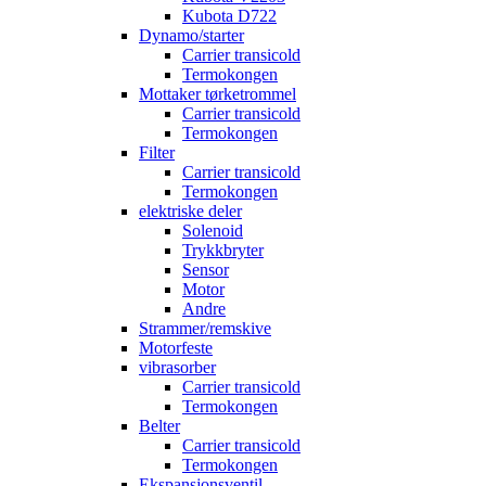
Kubota D722
Dynamo/starter
Carrier transicold
Termokongen
Mottaker tørketrommel
Carrier transicold
Termokongen
Filter
Carrier transicold
Termokongen
elektriske deler
Solenoid
Trykkbryter
Sensor
Motor
Andre
Strammer/remskive
Motorfeste
vibrasorber
Carrier transicold
Termokongen
Belter
Carrier transicold
Termokongen
Ekspansjonsventil