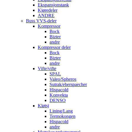
Ekspansjonstank
Kjøredeler
ANDRE
Buss VVS-deler
Kompressor
Bock
Bizter
andre
Kompressor deler
Bock
Bizter
andre
Vifte/vifte
SPAL
Valeo/Spheros
Sutrak/eberspaecher
Hispacold
Konvekta
DENSO
Kløtsj
Lining/Lang
Termokongen
Hispacold
andre