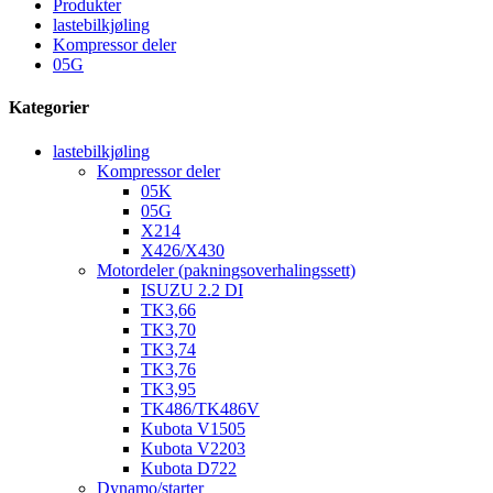
Produkter
lastebilkjøling
Kompressor deler
05G
Kategorier
lastebilkjøling
Kompressor deler
05K
05G
X214
X426/X430
Motordeler (pakningsoverhalingssett)
ISUZU 2.2 DI
TK3,66
TK3,70
TK3,74
TK3,76
TK3,95
TK486/TK486V
Kubota V1505
Kubota V2203
Kubota D722
Dynamo/starter