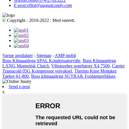
Telefon:
0086-574-27613221
E-post:
elliot@augustcondy.com
© Copyright - 2010-2022 : Med enerett.
Varme produkter
-
Sitemap
-
AMP mobil
Buss Klimaanlegg SPAL Kondensatorvifte
,
Buss Klimaanlegg
LANG Magnetisk Clutch
,
Vibrasorber sugebærer X4 7500
,
Carrier
Transicold 05G Kompressor veivaksel
,
Thermo King Mottaker
Tørker 61-800
,
Buss klimaanlegg SUTRAK Fordamperblåser
,
Send e-post
x