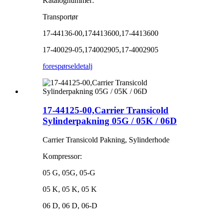
Katalognummer:
Transportør
17-44136-00,174413600,17-4413600
17-40029-05,174002905,17-4002905
forespørsel
detalj
17-44125-00,Carrier Transicold
Sylinderpakning 05G / 05K / 06D
Carrier Transicold Pakning, Sylinderhode
Kompressor:
05 G, 05G, 05-G
05 K, 05 K, 05 K
06 D, 06 D, 06-D