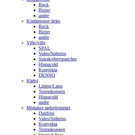
Bock
Bizter
andre
Kompressor deler
Bock
Bizter
andre
Vifte/vifte
SPAL
Valeo/Spheros
Sutrak/eberspaecher
Hispacold
Konvekta
DENSO
Kløtsj
Lining/Lang
Termokongen
Hispacold
andre
Mottaker tørketrommel
Danfoss
Valeo/Spheros
Konvekta
Termokongen
kinesisk buss