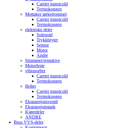
Carrier transicold
Termokongen
Mottaker tørketrommel
Carrier transicold
Termokongen
elektriske deler
Solenoid
Trykkbryter
Sensor
Motor
Andre
Strammer/remskive
Motorfeste
vibrasorber
Carrier transicold
Termokongen
Belter
Carrier transicold
Termokongen
Ekspansjonsventil
Ekspansjonstank
Kjøredeler
ANDRE
Buss VVS-deler
Kompressor