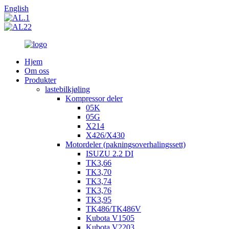
English
Hjem
Om oss
Produkter
lastebilkjøling
Kompressor deler
05K
05G
X214
X426/X430
Motordeler (pakningsoverhalingssett)
ISUZU 2.2 DI
TK3,66
TK3,70
TK3,74
TK3,76
TK3,95
TK486/TK486V
Kubota V1505
Kubota V2203