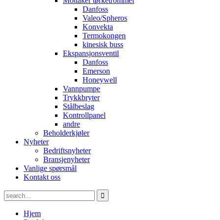
Mottaker tørketrommel
Danfoss
Valeo/Spheros
Konvekta
Termokongen
kinesisk buss
Ekspansjonsventil
Danfoss
Emerson
Honeywell
Vannpumpe
Trykkbryter
Stålbeslag
Kontrollpanel
andre
Beholderkjøler
Nyheter
Bedriftsnyheter
Bransjenyheter
Vanlige spørsmål
Kontakt oss
Hjem