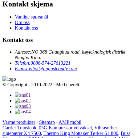
Kontakt skjema
Vanlige spørsmål
Om oss
Kontakt oss
Kontakt oss
Adresse:
NO.368 Guanghua road, høyteknologisk distrikt
Ningbo Kina.
Telefon:
0086-574-27613221
E-post:
elliot@augustcondy.com
© Copyright - 2010-2022 : Med enerett.
Varme produkter
-
Sitemap
-
AMP mobil
Carrier Transicold 05G Kompressor veivaksel
,
Vibrasorber
sugebærer X4 7500
,
Thermo King Mottaker Tørker 61-800
,
Buss