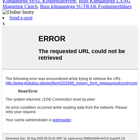
Klimaanlegg SPAL Kondensatorvifte
,
Buss Klimaanlegg LANG
Magnetisk Clutch
,
Buss klimaanlegg SUTRAK Fordamperblåser
,
Send e-post
x