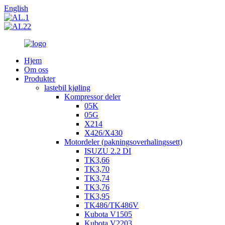
English
Hjem
Om oss
Produkter
lastebil kjøling
Kompressor deler
05K
05G
X214
X426/X430
Motordeler (pakningsoverhalingssett)
ISUZU 2.2 DI
TK3,66
TK3,70
TK3,74
TK3,76
TK3,95
TK486/TK486V
Kubota V1505
Kubota V2203