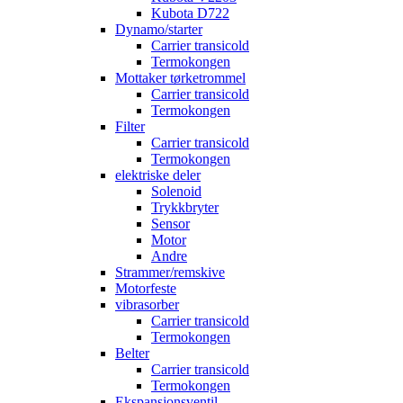
Kubota D722
Dynamo/starter
Carrier transicold
Termokongen
Mottaker tørketrommel
Carrier transicold
Termokongen
Filter
Carrier transicold
Termokongen
elektriske deler
Solenoid
Trykkbryter
Sensor
Motor
Andre
Strammer/remskive
Motorfeste
vibrasorber
Carrier transicold
Termokongen
Belter
Carrier transicold
Termokongen
Ekspansjonsventil