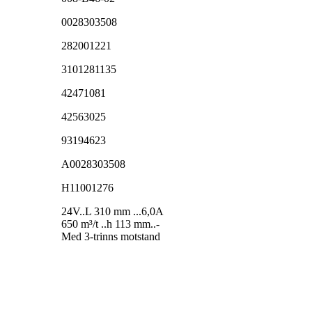
0028303508
282001221
3101281135
42471081
42563025
93194623
A0028303508
H11001276
24V..L 310 mm ...6,0A
650 m³/t ..h 113 mm..-
Med 3-trinns motstand