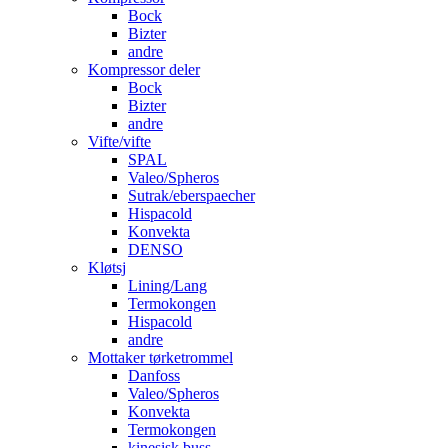
Bock
Bizter
andre
Kompressor deler
Bock
Bizter
andre
Vifte/vifte
SPAL
Valeo/Spheros
Sutrak/eberspaecher
Hispacold
Konvekta
DENSO
Kløtsj
Lining/Lang
Termokongen
Hispacold
andre
Mottaker tørketrommel
Danfoss
Valeo/Spheros
Konvekta
Termokongen
kinesisk buss