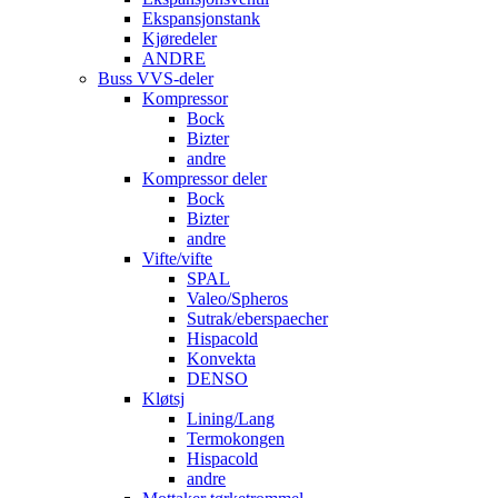
Ekspansjonstank
Kjøredeler
ANDRE
Buss VVS-deler
Kompressor
Bock
Bizter
andre
Kompressor deler
Bock
Bizter
andre
Vifte/vifte
SPAL
Valeo/Spheros
Sutrak/eberspaecher
Hispacold
Konvekta
DENSO
Kløtsj
Lining/Lang
Termokongen
Hispacold
andre