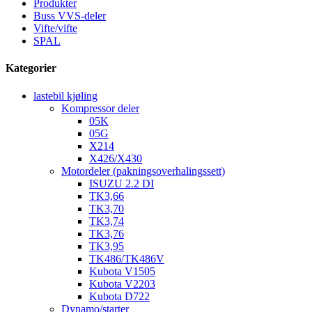
Produkter
Buss VVS-deler
Vifte/vifte
SPAL
Kategorier
lastebil kjøling
Kompressor deler
05K
05G
X214
X426/X430
Motordeler (pakningsoverhalingssett)
ISUZU 2.2 DI
TK3,66
TK3,70
TK3,74
TK3,76
TK3,95
TK486/TK486V
Kubota V1505
Kubota V2203
Kubota D722
Dynamo/starter