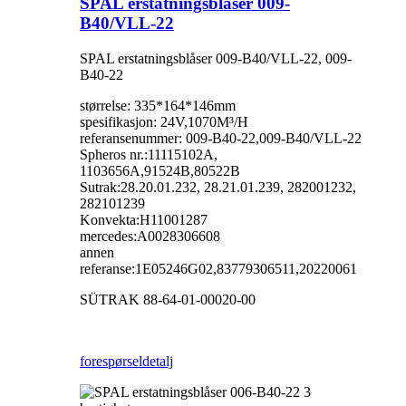
SPAL erstatningsblåser 009-
B40/VLL-22
SPAL erstatningsblåser 009-B40/VLL-22, 009-
B40-22
størrelse: 335*164*146mm
spesifikasjon: 24V,1070M³/H
referansenummer: 009-B40-22,009-B40/VLL-22
Spheros nr.:11115102A,
1103656A,91524B,80522B
Sutrak:28.20.01.232, 28.21.01.239, 282001232,
282101239
Konvekta:H11001287
mercedes:A0028306608
annen
referanse:1E05246G02,83779306511,20220061
SÜTRAK 88-64-01-00020-00
forespørsel
detalj