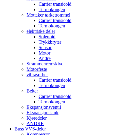
Carrier transicold
Termokongen
Mottaker tørketrommel
Carrier transicold
Termokongen
elektriske deler
Solenoid
Trykkbryter
Sensor
Motor
Andre
Strammer/remskive
Motorfeste
vibrasorber
Carrier transicold
Termokongen
Belter
Carrier transicold
Termokongen
Ekspansjonsventil
Ekspansjonstank
Kjøredeler
ANDRE
Buss VVS-deler
Kompressor