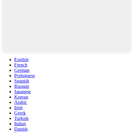
English
French
German
Portuguese
Spanish
Russian
Japanese
Korean
Arabic
Irish
Greek
Turkish
Italian
Danish