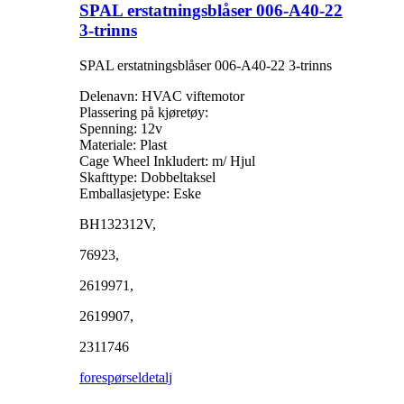
SPAL erstatningsblåser 006-A40-22
3-trinns
SPAL erstatningsblåser 006-A40-22 3-trinns
Delenavn: HVAC viftemotor
Plassering på kjøretøy:
Spenning: 12v
Materiale: Plast
Cage Wheel Inkludert: m/ Hjul
Skafttype: Dobbeltaksel
Emballasjetype: Eske
BH132312V,
76923,
2619971,
2619907,
2311746
forespørsel
detalj