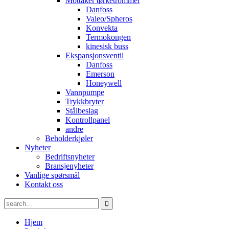
Mottaker tørketrommel
Danfoss
Valeo/Spheros
Konvekta
Termokongen
kinesisk buss
Ekspansjonsventil
Danfoss
Emerson
Honeywell
Vannpumpe
Trykkbryter
Stålbeslag
Kontrollpanel
andre
Beholderkjøler
Nyheter
Bedriftsnyheter
Bransjenyheter
Vanlige spørsmål
Kontakt oss
Hjem