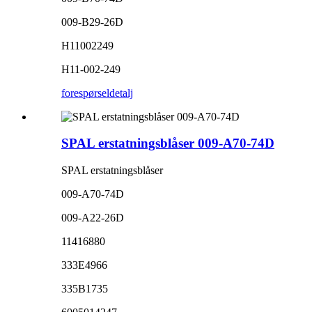
009-B29-26D
H11002249
H11-002-249
forespørsel
detalj
SPAL erstatningsblåser 009-A70-74D
SPAL erstatningsblåser
009-A70-74D
009-A22-26D
11416880
333E4966
335B1735