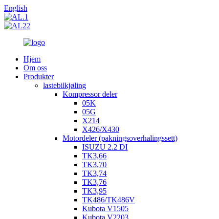
English
Hjem
Om oss
Produkter
lastebilkjøling
Kompressor deler
05K
05G
X214
X426/X430
Motordeler (pakningsoverhalingssett)
ISUZU 2.2 DI
TK3,66
TK3,70
TK3,74
TK3,76
TK3,95
TK486/TK486V
Kubota V1505
Kubota V2203