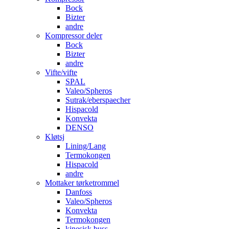
Bock
Bizter
andre
Kompressor deler
Bock
Bizter
andre
Vifte/vifte
SPAL
Valeo/Spheros
Sutrak/eberspaecher
Hispacold
Konvekta
DENSO
Kløtsj
Lining/Lang
Termokongen
Hispacold
andre
Mottaker tørketrommel
Danfoss
Valeo/Spheros
Konvekta
Termokongen
kinesisk buss