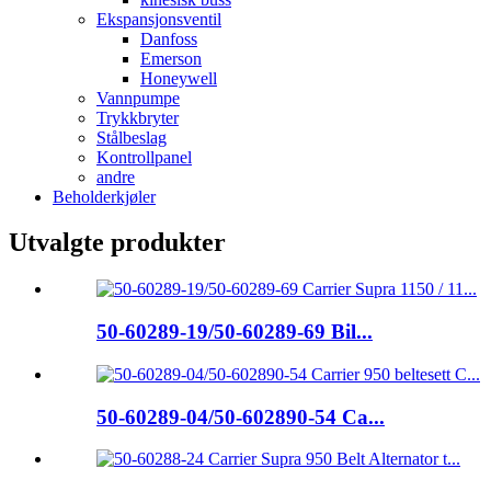
Ekspansjonsventil
Danfoss
Emerson
Honeywell
Vannpumpe
Trykkbryter
Stålbeslag
Kontrollpanel
andre
Beholderkjøler
Utvalgte produkter
50-60289-19/50-60289-69 Bil...
50-60289-04/50-602890-54 Ca...