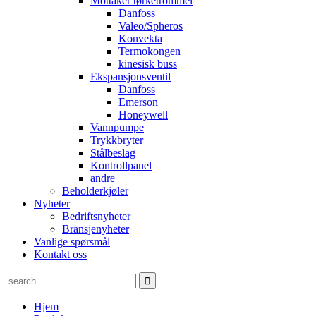
Mottaker tørketrommel
Danfoss
Valeo/Spheros
Konvekta
Termokongen
kinesisk buss
Ekspansjonsventil
Danfoss
Emerson
Honeywell
Vannpumpe
Trykkbryter
Stålbeslag
Kontrollpanel
andre
Beholderkjøler
Nyheter
Bedriftsnyheter
Bransjenyheter
Vanlige spørsmål
Kontakt oss
Hjem