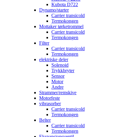
Kubota D722
Dynamo/starter
Carrier transicold
Termokongen
Mottaker tørketrommel
Carrier transicold
Termokongen
Filter
Carrier transicold
Termokongen
elektriske deler
Solenoid
Trykkbryter
Sensor
Motor
Andre
Strammer/remskive
Motorfeste
vibrasorber
Carrier transicold
Termokongen
Belter
Carrier transicold
Termokongen
Ekspansjonsventil