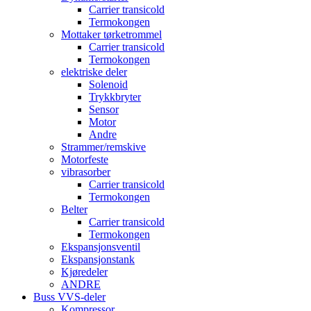
Carrier transicold
Termokongen
Mottaker tørketrommel
Carrier transicold
Termokongen
elektriske deler
Solenoid
Trykkbryter
Sensor
Motor
Andre
Strammer/remskive
Motorfeste
vibrasorber
Carrier transicold
Termokongen
Belter
Carrier transicold
Termokongen
Ekspansjonsventil
Ekspansjonstank
Kjøredeler
ANDRE
Buss VVS-deler
Kompressor