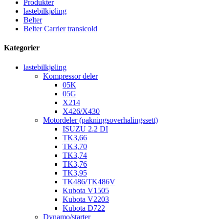
Produkter
lastebilkjøling
Belter
Belter Carrier transicold
Kategorier
lastebilkjøling
Kompressor deler
05K
05G
X214
X426/X430
Motordeler (pakningsoverhalingssett)
ISUZU 2.2 DI
TK3,66
TK3,70
TK3,74
TK3,76
TK3,95
TK486/TK486V
Kubota V1505
Kubota V2203
Kubota D722
Dynamo/starter