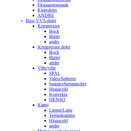
Ekspansjonstank
Kjøredeler
ANDRE
Buss VVS-deler
Kompressor
Bock
Bizter
andre
Kompressor deler
Bock
Bizter
andre
Vifte/vifte
SPAL
Valeo/Spheros
Sutrak/eberspaecher
Hispacold
Konvekta
DENSO
Kløtsj
Lining/Lang
Termokongen
Hispacold
andre