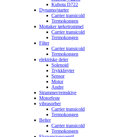
Kubota D722
Dynamo/starter
Carrier transicold
Termokongen
Mottaker tørketrommel
Carrier transicold
Termokongen
Filter
Carrier transicold
Termokongen
elektriske deler
Solenoid
Trykkbryter
Sensor
Motor
Andre
Strammer/remskive
Motorfeste
vibrasorber
Carrier transicold
Termokongen
Belter
Carrier transicold
Termokongen
Ekspansjonsventil