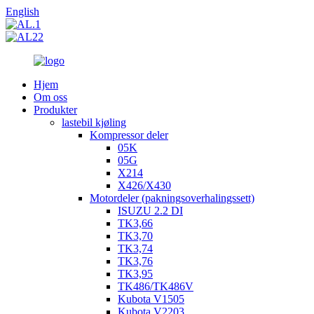
English
Hjem
Om oss
Produkter
lastebil kjøling
Kompressor deler
05K
05G
X214
X426/X430
Motordeler (pakningsoverhalingssett)
ISUZU 2.2 DI
TK3,66
TK3,70
TK3,74
TK3,76
TK3,95
TK486/TK486V
Kubota V1505
Kubota V2203