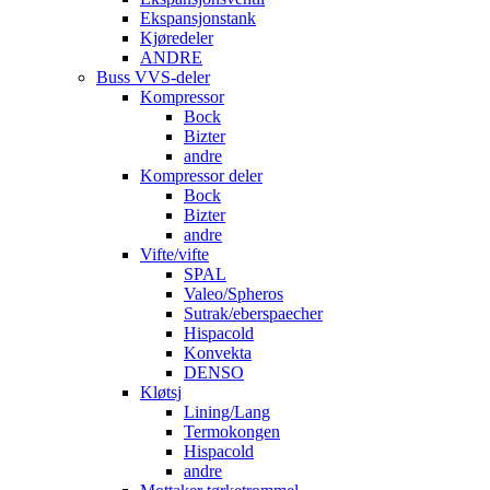
Ekspansjonstank
Kjøredeler
ANDRE
Buss VVS-deler
Kompressor
Bock
Bizter
andre
Kompressor deler
Bock
Bizter
andre
Vifte/vifte
SPAL
Valeo/Spheros
Sutrak/eberspaecher
Hispacold
Konvekta
DENSO
Kløtsj
Lining/Lang
Termokongen
Hispacold
andre