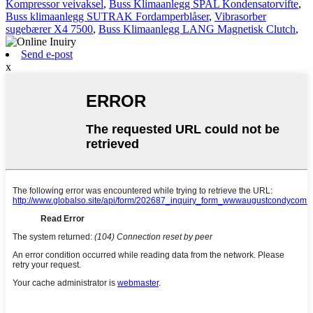
Kompressor veivaksel
,
Buss Klimaanlegg SPAL Kondensatorvifte
,
Buss klimaanlegg SUTRAK Fordamperblåser
,
Vibrasorber
sugebærer X4 7500
,
Buss Klimaanlegg LANG Magnetisk Clutch
,
Send e-post
x