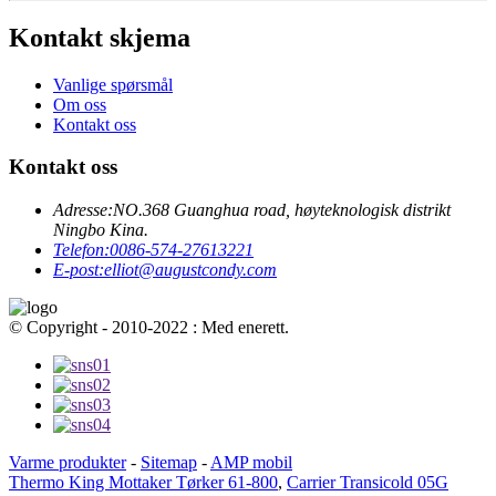
Kontakt skjema
Vanlige spørsmål
Om oss
Kontakt oss
Kontakt oss
Adresse:
NO.368 Guanghua road, høyteknologisk distrikt
Ningbo Kina.
Telefon:
0086-574-27613221
E-post:
elliot@augustcondy.com
© Copyright - 2010-2022 : Med enerett.
Varme produkter
-
Sitemap
-
AMP mobil
Thermo King Mottaker Tørker 61-800
,
Carrier Transicold 05G