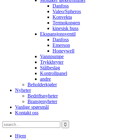
Mottaker tørketrommel
Danfoss
Valeo/Spheros
Konvekta
Termokongen
kinesisk buss
Ekspansjonsventil
Danfoss
Emerson
Honeywell
Vannpumpe
Trykkbryter
Stålbeslag
Kontrollpanel
andre
Beholderkjøler
Nyheter
Bedriftsnyheter
Bransjenyheter
Vanlige spørsmål
Kontakt oss
Hjem