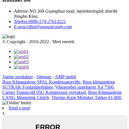
Adresse:
NO.368 Guanghua road, høyteknologisk distrikt
Ningbo Kina.
Telefon:
0086-574-27613221
E-post:
elliot@augustcondy.com
© Copyright - 2010-2022 : Med enerett.
Varme produkter
-
Sitemap
-
AMP mobil
Buss Klimaanlegg SPAL Kondensatorvifte
,
Buss klimaanlegg
SUTRAK Fordamperblåser
,
Vibrasorber sugebærer X4 7500
,
Carrier Transicold 05G Kompressor veivaksel
,
Buss Klimaanlegg
LANG Magnetisk Clutch
,
Thermo King Mottaker Tørker 61-800
,
Send e-post
x