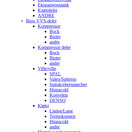
Ekspansjonstank
Kjøredeler
ANDRE
Buss VVS-deler
Kompressor
Bock
Bizter
andre
Kompressor deler
Bock
Bizter
andre
Vifte/vifte
SPAL
Valeo/Spheros
Sutrak/eberspaecher
Hispacold
Konvekta
DENSO
Kløtsj
Lining/Lang
Termokongen
Hispacold
andre