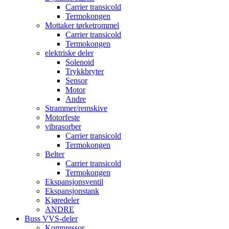
Carrier transicold
Termokongen
Mottaker tørketrommel
Carrier transicold
Termokongen
elektriske deler
Solenoid
Trykkbryter
Sensor
Motor
Andre
Strammer/remskive
Motorfeste
vibrasorber
Carrier transicold
Termokongen
Belter
Carrier transicold
Termokongen
Ekspansjonsventil
Ekspansjonstank
Kjøredeler
ANDRE
Buss VVS-deler
Kompressor