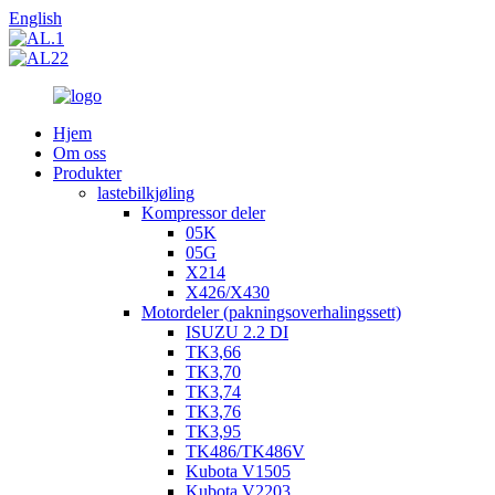
English
Hjem
Om oss
Produkter
lastebilkjøling
Kompressor deler
05K
05G
X214
X426/X430
Motordeler (pakningsoverhalingssett)
ISUZU 2.2 DI
TK3,66
TK3,70
TK3,74
TK3,76
TK3,95
TK486/TK486V
Kubota V1505
Kubota V2203