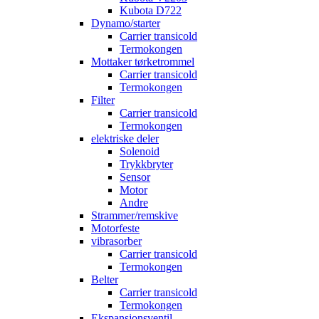
Kubota D722
Dynamo/starter
Carrier transicold
Termokongen
Mottaker tørketrommel
Carrier transicold
Termokongen
Filter
Carrier transicold
Termokongen
elektriske deler
Solenoid
Trykkbryter
Sensor
Motor
Andre
Strammer/remskive
Motorfeste
vibrasorber
Carrier transicold
Termokongen
Belter
Carrier transicold
Termokongen
Ekspansjonsventil