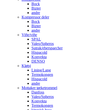
Bock
Bizter
andre
Kompressor deler
Bock
Bizter
andre
Vifte/vifte
SPAL
Valeo/Spheros
Sutrak/eberspaecher
Hispacold
Konvekta
DENSO
Kløtsj
Lining/Lang
Termokongen
Hispacold
andre
Mottaker tørketrommel
Danfoss
Valeo/Spheros
Konvekta
Termokongen
kinesisk buss