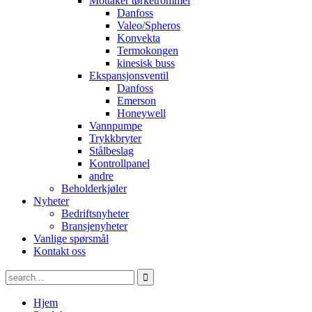
Mottaker tørketrommel
Danfoss
Valeo/Spheros
Konvekta
Termokongen
kinesisk buss
Ekspansjonsventil
Danfoss
Emerson
Honeywell
Vannpumpe
Trykkbryter
Stålbeslag
Kontrollpanel
andre
Beholderkjøler
Nyheter
Bedriftsnyheter
Bransjenyheter
Vanlige spørsmål
Kontakt oss
Hjem