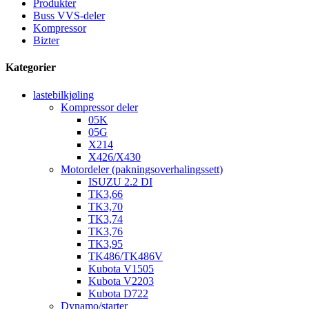
Produkter
Buss VVS-deler
Kompressor
Bizter
Kategorier
lastebilkjøling
Kompressor deler
05K
05G
X214
X426/X430
Motordeler (pakningsoverhalingssett)
ISUZU 2.2 DI
TK3,66
TK3,70
TK3,74
TK3,76
TK3,95
TK486/TK486V
Kubota V1505
Kubota V2203
Kubota D722
Dynamo/starter