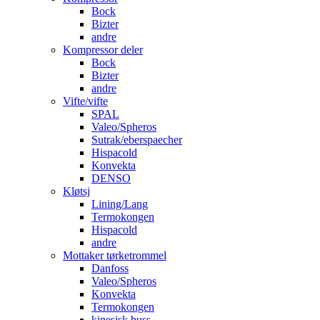
Bock
Bizter
andre
Kompressor deler
Bock
Bizter
andre
Vifte/vifte
SPAL
Valeo/Spheros
Sutrak/eberspaecher
Hispacold
Konvekta
DENSO
Kløtsj
Lining/Lang
Termokongen
Hispacold
andre
Mottaker tørketrommel
Danfoss
Valeo/Spheros
Konvekta
Termokongen
kinesisk buss