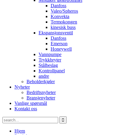
Mottaker tørketrommel
Danfoss
Valeo/Spheros
Konvekta
Termokongen
kinesisk buss
Ekspansjonsventil
Danfoss
Emerson
Honeywell
Vannpumpe
Trykkbryter
Stålbeslag
Kontrollpanel
andre
Beholderkjøler
Nyheter
Bedriftsnyheter
Bransjenyheter
Vanlige spørsmål
Kontakt oss
Hjem