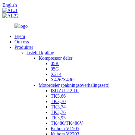
English
Hjem
Om oss
Produkter
lastebil kjøling
Kompressor deler
05K
05G
X214
X426/X430
Motordeler (pakningsoverhalingssett)
ISUZU 2.2 DI
TK3,66
TK3,70
TK3,74
TK3,76
TK3,95
TK486/TK486V
Kubota V1505
Kubota V2203