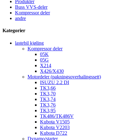
Produkter
Buss VVS-deler
Kompressor deler
andre
Kategorier
lastebil kjøling
Kompressor deler
05K
05G
X214
X426/X430
Motordeler (pakningsoverhalingssett)
ISUZU 2.2 DI
TK3,66
TK3,70
TK3,74
TK3,76
TK3,95
TK486/TK486V
Kubota V1505
Kubota V2203
Kubota D722
Dynamo/starter