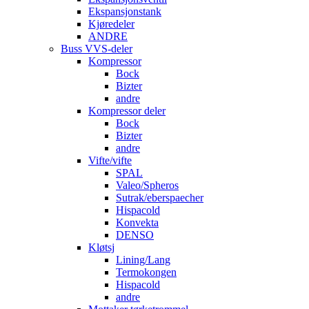
Ekspansjonstank
Kjøredeler
ANDRE
Buss VVS-deler
Kompressor
Bock
Bizter
andre
Kompressor deler
Bock
Bizter
andre
Vifte/vifte
SPAL
Valeo/Spheros
Sutrak/eberspaecher
Hispacold
Konvekta
DENSO
Kløtsj
Lining/Lang
Termokongen
Hispacold
andre