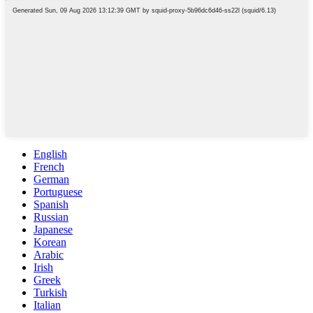
English
French
German
Portuguese
Spanish
Russian
Japanese
Korean
Arabic
Irish
Greek
Turkish
Italian