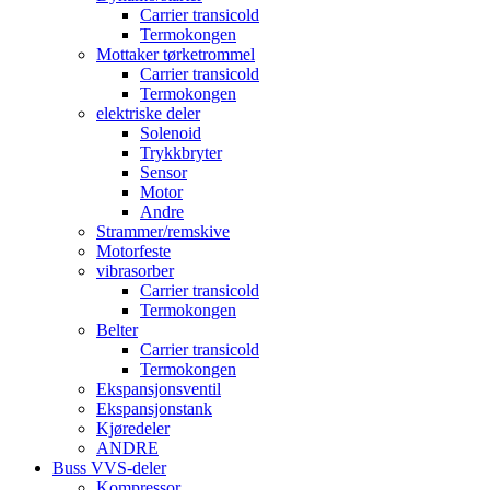
Carrier transicold
Termokongen
Mottaker tørketrommel
Carrier transicold
Termokongen
elektriske deler
Solenoid
Trykkbryter
Sensor
Motor
Andre
Strammer/remskive
Motorfeste
vibrasorber
Carrier transicold
Termokongen
Belter
Carrier transicold
Termokongen
Ekspansjonsventil
Ekspansjonstank
Kjøredeler
ANDRE
Buss VVS-deler
Kompressor