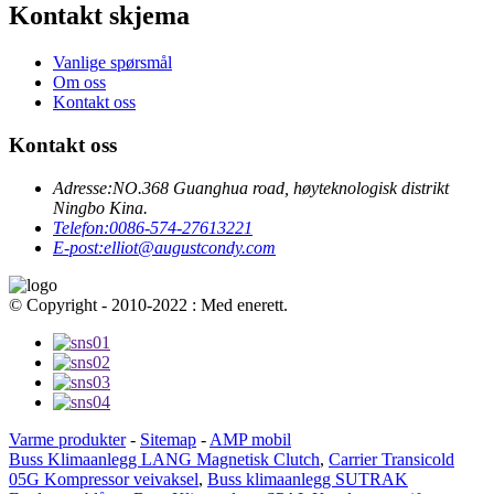
Kontakt skjema
Vanlige spørsmål
Om oss
Kontakt oss
Kontakt oss
Adresse:
NO.368 Guanghua road, høyteknologisk distrikt
Ningbo Kina.
Telefon:
0086-574-27613221
E-post:
elliot@augustcondy.com
© Copyright - 2010-2022 : Med enerett.
Varme produkter
-
Sitemap
-
AMP mobil
Buss Klimaanlegg LANG Magnetisk Clutch
,
Carrier Transicold
05G Kompressor veivaksel
,
Buss klimaanlegg SUTRAK