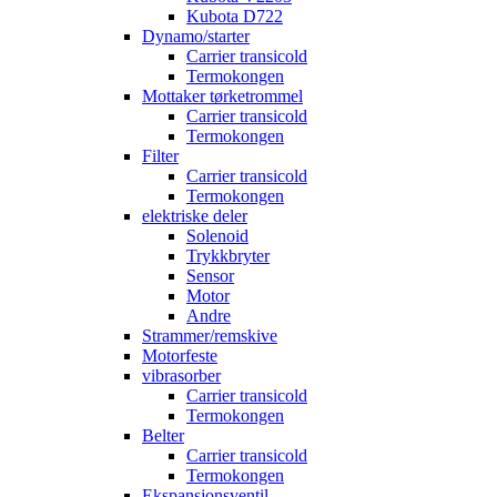
Kubota D722
Dynamo/starter
Carrier transicold
Termokongen
Mottaker tørketrommel
Carrier transicold
Termokongen
Filter
Carrier transicold
Termokongen
elektriske deler
Solenoid
Trykkbryter
Sensor
Motor
Andre
Strammer/remskive
Motorfeste
vibrasorber
Carrier transicold
Termokongen
Belter
Carrier transicold
Termokongen
Ekspansjonsventil