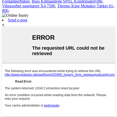
Fordamperblåser
,
Buss Klimaanlegg SPAL Kondensatorvifte
,
Vibrasorber sugebærer X4 7500
,
Thermo King Mottaker Tørker 61-
800
,
Send e-post
x