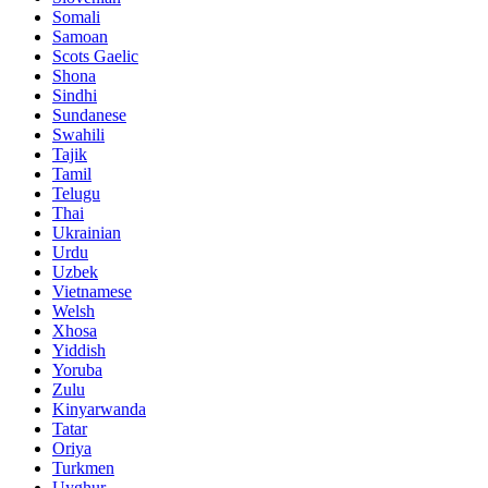
Somali
Samoan
Scots Gaelic
Shona
Sindhi
Sundanese
Swahili
Tajik
Tamil
Telugu
Thai
Ukrainian
Urdu
Uzbek
Vietnamese
Welsh
Xhosa
Yiddish
Yoruba
Zulu
Kinyarwanda
Tatar
Oriya
Turkmen
Uyghur