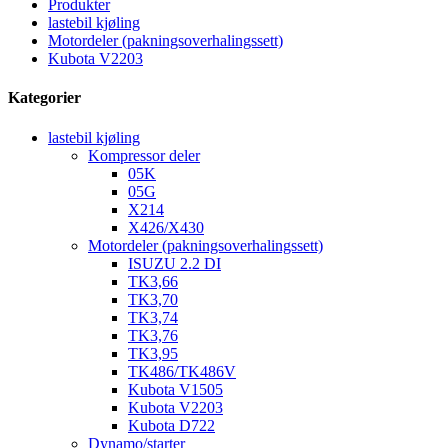
Produkter
lastebil kjøling
Motordeler (pakningsoverhalingssett)
Kubota V2203
Kategorier
lastebil kjøling
Kompressor deler
05K
05G
X214
X426/X430
Motordeler (pakningsoverhalingssett)
ISUZU 2.2 DI
TK3,66
TK3,70
TK3,74
TK3,76
TK3,95
TK486/TK486V
Kubota V1505
Kubota V2203
Kubota D722
Dynamo/starter