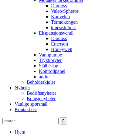
Mottaker tørketrommel
Danfoss
Valeo/Spheros
Konvekta
Termokongen
kinesisk buss
Ekspansjonsventil
Danfoss
Emerson
Honeywell
Vannpumpe
Trykkbryter
Stålbeslag
Kontrollpanel
andre
Beholderkjøler
Nyheter
Bedriftsnyheter
Bransjenyheter
Vanlige spørsmål
Kontakt oss
Hjem