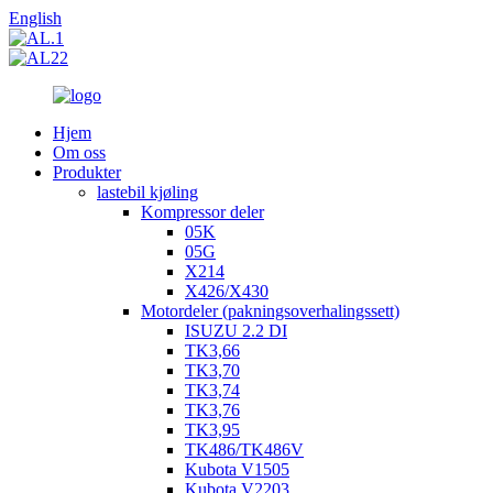
English
Hjem
Om oss
Produkter
lastebil kjøling
Kompressor deler
05K
05G
X214
X426/X430
Motordeler (pakningsoverhalingssett)
ISUZU 2.2 DI
TK3,66
TK3,70
TK3,74
TK3,76
TK3,95
TK486/TK486V
Kubota V1505
Kubota V2203