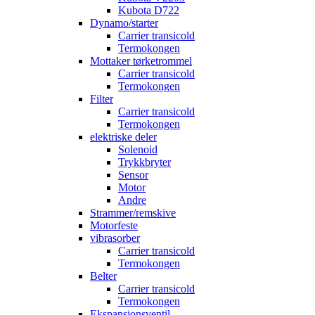
Kubota D722
Dynamo/starter
Carrier transicold
Termokongen
Mottaker tørketrommel
Carrier transicold
Termokongen
Filter
Carrier transicold
Termokongen
elektriske deler
Solenoid
Trykkbryter
Sensor
Motor
Andre
Strammer/remskive
Motorfeste
vibrasorber
Carrier transicold
Termokongen
Belter
Carrier transicold
Termokongen
Ekspansjonsventil