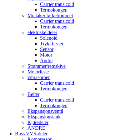
Carrier transicold
Termokongen
Mottaker tørketrommel
Carrier transicold
Termokongen
elektriske deler
Solenoid
Trykkbryter
Sensor
Motor
Andre
Strammer/remskive
Motorfeste
vibrasorber
Carrier transicold
Termokongen
Belter
Carrier transicold
Termokongen
Ekspansjonsventil
Ekspansjonstank
Kjøredeler
ANDRE
Buss VVS-deler
Kompressor