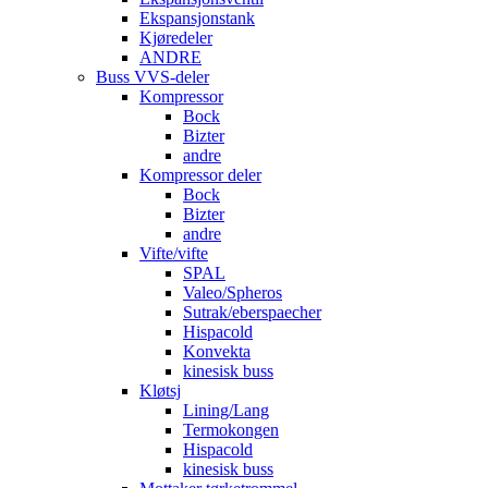
Ekspansjonstank
Kjøredeler
ANDRE
Buss VVS-deler
Kompressor
Bock
Bizter
andre
Kompressor deler
Bock
Bizter
andre
Vifte/vifte
SPAL
Valeo/Spheros
Sutrak/eberspaecher
Hispacold
Konvekta
kinesisk buss
Kløtsj
Lining/Lang
Termokongen
Hispacold
kinesisk buss