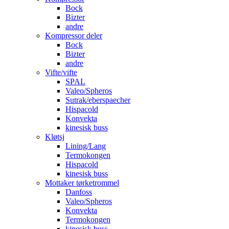
Bock
Bizter
andre
Kompressor deler
Bock
Bizter
andre
Vifte/vifte
SPAL
Valeo/Spheros
Sutrak/eberspaecher
Hispacold
Konvekta
kinesisk buss
Kløtsj
Lining/Lang
Termokongen
Hispacold
kinesisk buss
Mottaker tørketrommel
Danfoss
Valeo/Spheros
Konvekta
Termokongen
kinesisk buss