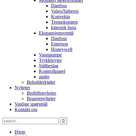
Mottaker tørketrommel
Danfoss
Valeo/Spheros
Konvekta
Termokongen
kinesisk buss
Ekspansjonsventil
Danfoss
Emerson
Honeywell
Vannpumpe
Trykkbryter
Stålbeslag
Kontrollpanel
andre
Beholderkjøler
Nyheter
Bedriftsnyheter
Bransjenyheter
Vanlige spørsmål
Kontakt oss
Hjem