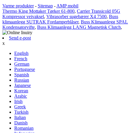
Varme produkter
-
Sitemap
-
AMP mobil
Thermo King Mottaker Tørker 61-800
,
Carrier Transicold 05G
Kompressor veivaksel
,
Vibrasorber sugebærer X4 7500
,
Buss
klimaanlegg SUTRAK Fordamperblåser
,
Buss Klimaanlegg SPAL
Kondensatorvifte
,
Buss Klimaanlegg LANG Magnetisk Clutch
,
Send e-post
x
English
French
German
Portuguese
Spanish
Russian
Japanese
Korean
Arabic
Irish
Greek
Turkish
Italian
Danish
Romanian