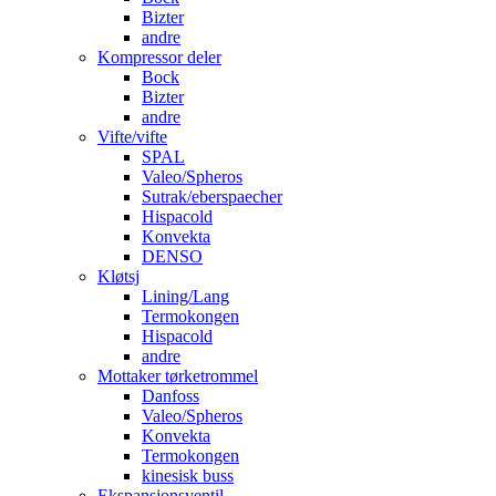
Bizter
andre
Kompressor deler
Bock
Bizter
andre
Vifte/vifte
SPAL
Valeo/Spheros
Sutrak/eberspaecher
Hispacold
Konvekta
DENSO
Kløtsj
Lining/Lang
Termokongen
Hispacold
andre
Mottaker tørketrommel
Danfoss
Valeo/Spheros
Konvekta
Termokongen
kinesisk buss
Ekspansjonsventil