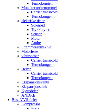
Termokongen
Mottaker tørketrommel
Carrier transicold
Termokongen
elektriske deler
Solenoid
Trykkbryter
Sensor
Motor
Andre
Strammer/remskive
Motorfeste
vibrasorber
Carrier transicold
Termokongen
Belter
Carrier transicold
Termokongen
Ekspansjonsventil
Ekspansjonstank
Kjøredeler
ANDRE
Buss VVS-deler
Kompressor
Bock