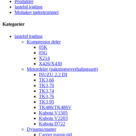
Produkter
lastebil kjøling
Mottaker tørketrommel
Kategorier
lastebil kjøling
Kompressor deler
05K
05G
X214
X426/X430
Motordeler (pakningsoverhalingssett)
ISUZU 2.2 DI
TK3,66
TK3,70
TK3,74
TK3,76
TK3,95
TK486/TK486V
Kubota V1505
Kubota V2203
Kubota D722
Dynamo/starter
Carrier transicold