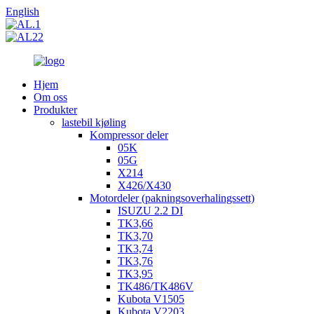
English
Hjem
Om oss
Produkter
lastebil kjøling
Kompressor deler
05K
05G
X214
X426/X430
Motordeler (pakningsoverhalingssett)
ISUZU 2.2 DI
TK3,66
TK3,70
TK3,74
TK3,76
TK3,95
TK486/TK486V
Kubota V1505
Kubota V2203