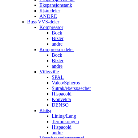
Ekspansjonstank
Kjøredeler
ANDRE
Buss VVS-deler
Kompressor
Bock
Bizter
andre
Kompressor deler
Bock
Bizter
andre
Vifte/vifte
SPAL
Valeo/Spheros
Sutrak/eberspaecher
Hispacold
Konvekta
DENSO
Kløtsj
Lining/Lang
Termokongen
Hispacold
andre