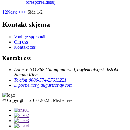
forespørsel
detalj
1
2
Neste >
>>
Side 1/2
Kontakt skjema
Vanlige spørsmål
Om oss
Kontakt oss
Kontakt oss
Adresse:
NO.368 Guanghua road, høyteknologisk distrikt
Ningbo Kina.
Telefon:
0086-574-27613221
E-post:
elliot@augustcondy.com
© Copyright - 2010-2022 : Med enerett.