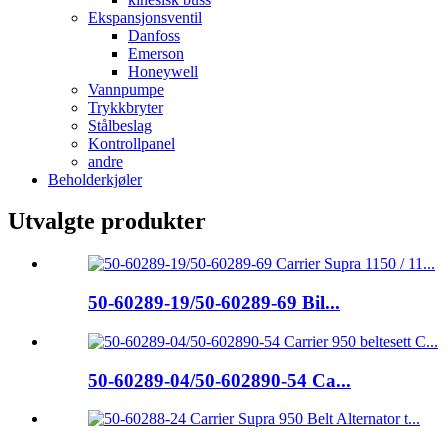
Ekspansjonsventil
Danfoss
Emerson
Honeywell
Vannpumpe
Trykkbryter
Stålbeslag
Kontrollpanel
andre
Beholderkjøler
Utvalgte produkter
50-60289-19/50-60289-69 Bil...
50-60289-04/50-602890-54 Ca...