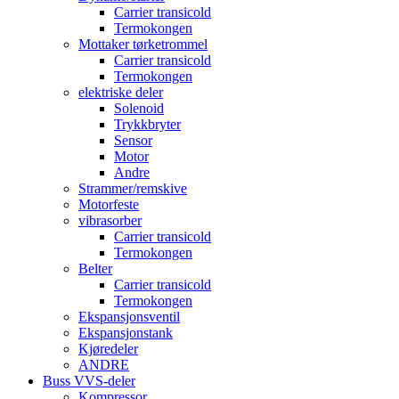
Carrier transicold
Termokongen
Mottaker tørketrommel
Carrier transicold
Termokongen
elektriske deler
Solenoid
Trykkbryter
Sensor
Motor
Andre
Strammer/remskive
Motorfeste
vibrasorber
Carrier transicold
Termokongen
Belter
Carrier transicold
Termokongen
Ekspansjonsventil
Ekspansjonstank
Kjøredeler
ANDRE
Buss VVS-deler
Kompressor