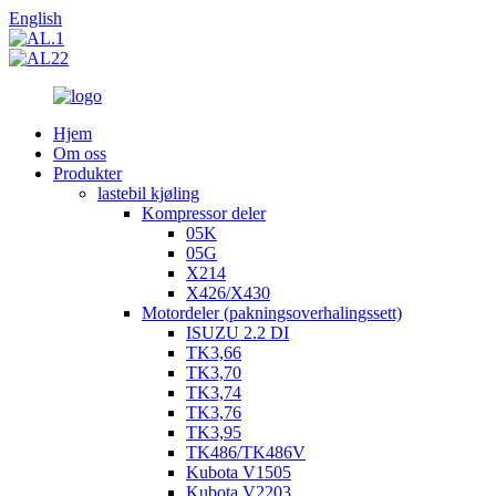
English
Hjem
Om oss
Produkter
lastebil kjøling
Kompressor deler
05K
05G
X214
X426/X430
Motordeler (pakningsoverhalingssett)
ISUZU 2.2 DI
TK3,66
TK3,70
TK3,74
TK3,76
TK3,95
TK486/TK486V
Kubota V1505
Kubota V2203