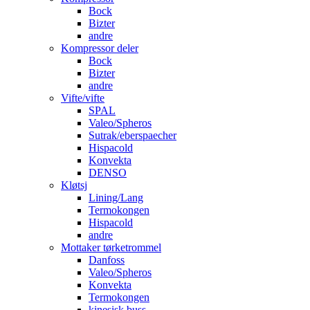
Bock
Bizter
andre
Kompressor deler
Bock
Bizter
andre
Vifte/vifte
SPAL
Valeo/Spheros
Sutrak/eberspaecher
Hispacold
Konvekta
DENSO
Kløtsj
Lining/Lang
Termokongen
Hispacold
andre
Mottaker tørketrommel
Danfoss
Valeo/Spheros
Konvekta
Termokongen
kinesisk buss