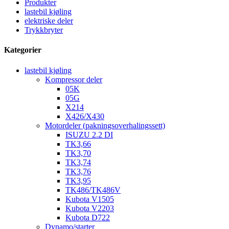
Produkter
lastebil kjøling
elektriske deler
Trykkbryter
Kategorier
lastebil kjøling
Kompressor deler
05K
05G
X214
X426/X430
Motordeler (pakningsoverhalingssett)
ISUZU 2.2 DI
TK3,66
TK3,70
TK3,74
TK3,76
TK3,95
TK486/TK486V
Kubota V1505
Kubota V2203
Kubota D722
Dynamo/starter