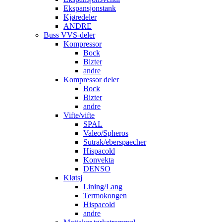
Ekspansjonstank
Kjøredeler
ANDRE
Buss VVS-deler
Kompressor
Bock
Bizter
andre
Kompressor deler
Bock
Bizter
andre
Vifte/vifte
SPAL
Valeo/Spheros
Sutrak/eberspaecher
Hispacold
Konvekta
DENSO
Kløtsj
Lining/Lang
Termokongen
Hispacold
andre