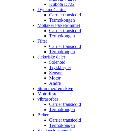
Kubota D722
Dynamo/starter
Carrier transicold
Termokongen
Mottaker tørketrommel
Carrier transicold
Termokongen
Filter
Carrier transicold
Termokongen
elektriske deler
Solenoid
Trykkbryter
Sensor
Motor
Andre
Strammer/remskive
Motorfeste
vibrasorber
Carrier transicold
Termokongen
Belter
Carrier transicold
Termokongen
Ekspansjonsventil