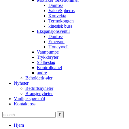
Mottaker tørketrommel
Danfoss
Valeo/Spheros
Konvekta
Termokongen
kinesisk buss
Ekspansjonsventil
Danfoss
Emerson
Honeywell
Vannpumpe
Trykkbryter
Stålbeslag
Kontrollpanel
andre
Beholderkjøler
Nyheter
Bedriftsnyheter
Bransjenyheter
Vanlige spørsmål
Kontakt oss
Hjem