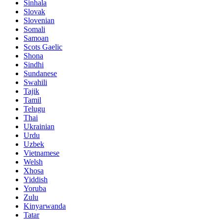
Sinhala
Slovak
Slovenian
Somali
Samoan
Scots Gaelic
Shona
Sindhi
Sundanese
Swahili
Tajik
Tamil
Telugu
Thai
Ukrainian
Urdu
Uzbek
Vietnamese
Welsh
Xhosa
Yiddish
Yoruba
Zulu
Kinyarwanda
Tatar