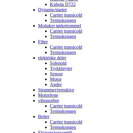
Kubota D722
Dynamo/starter
Carrier transicold
Termokongen
Mottaker tørketrommel
Carrier transicold
Termokongen
Filter
Carrier transicold
Termokongen
elektriske deler
Solenoid
Trykkbryter
Sensor
Motor
Andre
Strammer/remskive
Motorfeste
vibrasorber
Carrier transicold
Termokongen
Belter
Carrier transicold
Termokongen
Ekspansjonsventil