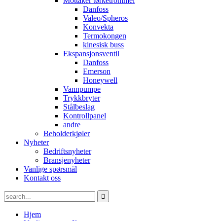
Mottaker tørketrommel
Danfoss
Valeo/Spheros
Konvekta
Termokongen
kinesisk buss
Ekspansjonsventil
Danfoss
Emerson
Honeywell
Vannpumpe
Trykkbryter
Stålbeslag
Kontrollpanel
andre
Beholderkjøler
Nyheter
Bedriftsnyheter
Bransjenyheter
Vanlige spørsmål
Kontakt oss
Hjem