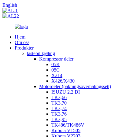
English
Hjem
Om oss
Produkter
lastebil kjøling
Kompressor deler
05K
05G
X214
X426/X430
Motordeler (pakningsoverhalingssett)
ISUZU 2.2 DI
TK3,66
TK3,70
TK3,74
TK3,76
TK3,95
TK486/TK486V
Kubota V1505
Kubota V2203