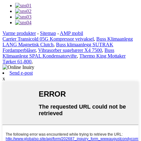
Varme produkter
-
Sitemap
-
AMP mobil
Carrier Transicold 05G Kompressor veivaksel
,
Buss Klimaanlegg
LANG Magnetisk Clutch
,
Buss klimaanlegg SUTRAK
Fordamperblåser
,
Vibrasorber sugebærer X4 7500
,
Buss
Klimaanlegg SPAL Kondensatorvifte
,
Thermo King Mottaker
Tørker 61-800
,
Send e-post
x