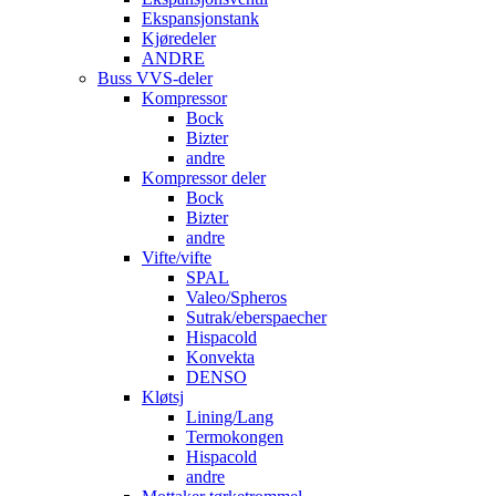
Ekspansjonstank
Kjøredeler
ANDRE
Buss VVS-deler
Kompressor
Bock
Bizter
andre
Kompressor deler
Bock
Bizter
andre
Vifte/vifte
SPAL
Valeo/Spheros
Sutrak/eberspaecher
Hispacold
Konvekta
DENSO
Kløtsj
Lining/Lang
Termokongen
Hispacold
andre