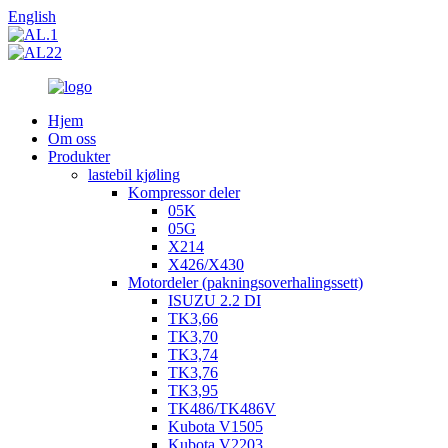
English
Hjem
Om oss
Produkter
lastebil kjøling
Kompressor deler
05K
05G
X214
X426/X430
Motordeler (pakningsoverhalingssett)
ISUZU 2.2 DI
TK3,66
TK3,70
TK3,74
TK3,76
TK3,95
TK486/TK486V
Kubota V1505
Kubota V2203