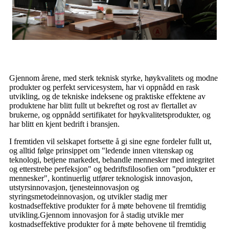
Gjennom årene, med sterk teknisk styrke, høykvalitets og modne
produkter og perfekt servicesystem, har vi oppnådd en rask
utvikling, og de tekniske indeksene og praktiske effektene av
produktene har blitt fullt ut bekreftet og rost av flertallet av
brukerne, og oppnådd sertifikatet for høykvalitetsprodukter, og
har blitt en kjent bedrift i bransjen.
I fremtiden vil selskapet fortsette å gi sine egne fordeler fullt ut,
og alltid følge prinsippet om "ledende innen vitenskap og
teknologi, betjene markedet, behandle mennesker med integritet
og etterstrebe perfeksjon" og bedriftsfilosofien om "produkter er
mennesker", kontinuerlig utfører teknologisk innovasjon,
utstyrsinnovasjon, tjenesteinnovasjon og
styringsmetodeinnovasjon, og utvikler stadig mer
kostnadseffektive produkter for å møte behovene til fremtidig
utvikling.Gjennom innovasjon for å stadig utvikle mer
kostnadseffektive produkter for å møte behovene til fremtidig