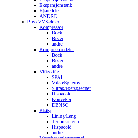
Ekspansjonstank
Kjøredeler
ANDRE
Buss VVS-deler
Kompressor
Bock
Bizter
andre
Kompressor deler
Bock
Bizter
andre
Vifte/vifte
SPAL
Valeo/Spheros
Sutrak/eberspaecher
Hispacold
Konvekta
DENSO
Kløtsj
Lining/Lang
Termokongen
Hispacold
andre