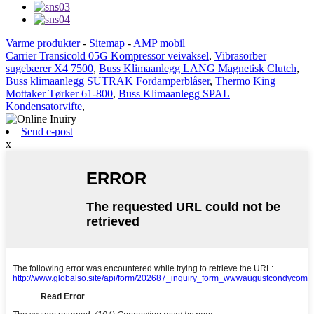
Varme produkter
-
Sitemap
-
AMP mobil
Carrier Transicold 05G Kompressor veivaksel
,
Vibrasorber
sugebærer X4 7500
,
Buss Klimaanlegg LANG Magnetisk Clutch
,
Buss klimaanlegg SUTRAK Fordamperblåser
,
Thermo King
Mottaker Tørker 61-800
,
Buss Klimaanlegg SPAL
Kondensatorvifte
,
Send e-post
x