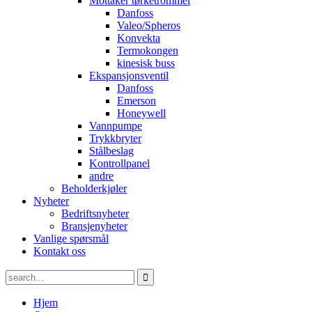
Mottaker tørketrommel
Danfoss
Valeo/Spheros
Konvekta
Termokongen
kinesisk buss
Ekspansjonsventil
Danfoss
Emerson
Honeywell
Vannpumpe
Trykkbryter
Stålbeslag
Kontrollpanel
andre
Beholderkjøler
Nyheter
Bedriftsnyheter
Bransjenyheter
Vanlige spørsmål
Kontakt oss
Hjem