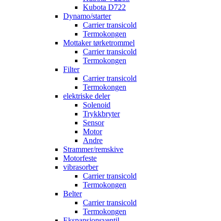
Kubota D722
Dynamo/starter
Carrier transicold
Termokongen
Mottaker tørketrommel
Carrier transicold
Termokongen
Filter
Carrier transicold
Termokongen
elektriske deler
Solenoid
Trykkbryter
Sensor
Motor
Andre
Strammer/remskive
Motorfeste
vibrasorber
Carrier transicold
Termokongen
Belter
Carrier transicold
Termokongen
Ekspansjonsventil