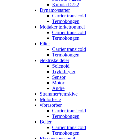
Kubota D722
Dynamo/starter
Carrier transicold
Termokongen
Mottaker tørketrommel
Carrier transicold
Termokongen
Filter
Carrier transicold
Termokongen
elektriske deler
Solenoid
Trykkbryter
Sensor
Motor
Andre
Strammer/remskive
Motorfeste
vibrasorber
Carrier transicold
Termokongen
Belter
Carrier transicold
Termokongen
Ekspansjonsventil