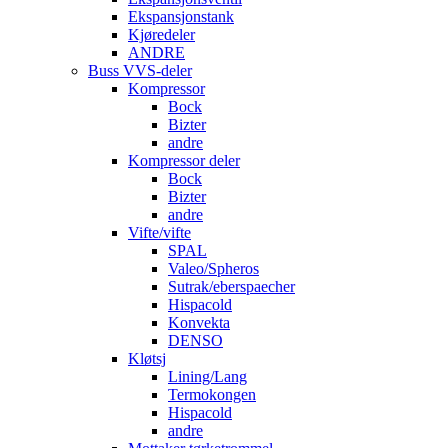
Ekspansjonstank
Kjøredeler
ANDRE
Buss VVS-deler
Kompressor
Bock
Bizter
andre
Kompressor deler
Bock
Bizter
andre
Vifte/vifte
SPAL
Valeo/Spheros
Sutrak/eberspaecher
Hispacold
Konvekta
DENSO
Kløtsj
Lining/Lang
Termokongen
Hispacold
andre