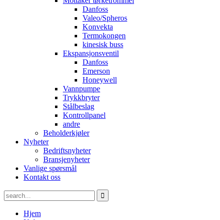
Mottaker tørketrommel
Danfoss
Valeo/Spheros
Konvekta
Termokongen
kinesisk buss
Ekspansjonsventil
Danfoss
Emerson
Honeywell
Vannpumpe
Trykkbryter
Stålbeslag
Kontrollpanel
andre
Beholderkjøler
Nyheter
Bedriftsnyheter
Bransjenyheter
Vanlige spørsmål
Kontakt oss
Hjem