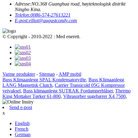
Adresse:
NO.368 Guanghua road, høyteknologisk distrikt
Ningbo Kina.
Telefon:
0086-574-27613221
E-post:
elliot@augustcondy.com
© Copyright - 2010-2022 : Med enerett.
Varme produkter
-
Sitemap
-
AMP mobil
Buss Klimaanlegg SPAL Kondensatorvifte
,
Buss Klimaanlegg
LANG Magnetisk Clutch
,
Carrier Transicold 05G Kompressor
veivaksel
,
Buss klimaanlegg SUTRAK Fordamperblåser
,
Thermo
King Mottaker Tørker 61-800
,
Vibrasorber sugebærer X4 7500
,
Send e-post
x
English
French
German