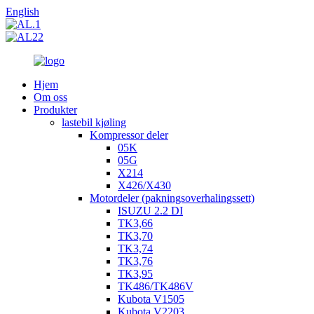
English
Hjem
Om oss
Produkter
lastebil kjøling
Kompressor deler
05K
05G
X214
X426/X430
Motordeler (pakningsoverhalingssett)
ISUZU 2.2 DI
TK3,66
TK3,70
TK3,74
TK3,76
TK3,95
TK486/TK486V
Kubota V1505
Kubota V2203