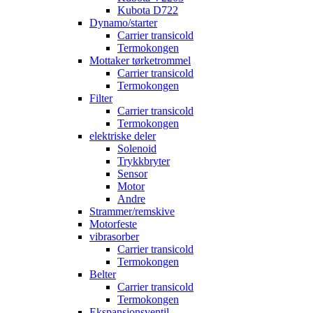
Kubota D722
Dynamo/starter
Carrier transicold
Termokongen
Mottaker tørketrommel
Carrier transicold
Termokongen
Filter
Carrier transicold
Termokongen
elektriske deler
Solenoid
Trykkbryter
Sensor
Motor
Andre
Strammer/remskive
Motorfeste
vibrasorber
Carrier transicold
Termokongen
Belter
Carrier transicold
Termokongen
Ekspansjonsventil