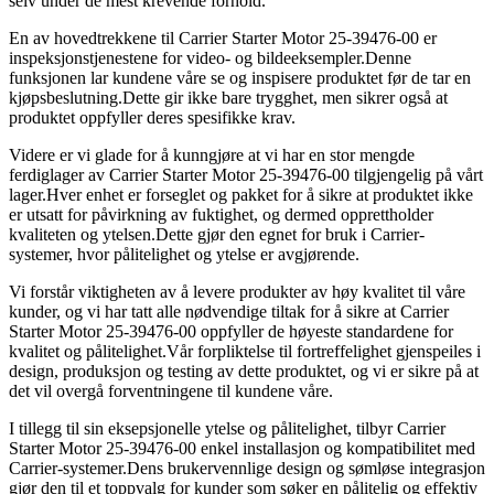
selv under de mest krevende forhold.
En av hovedtrekkene til Carrier Starter Motor 25-39476-00 er
inspeksjonstjenestene for video- og bildeeksempler.Denne
funksjonen lar kundene våre se og inspisere produktet før de tar en
kjøpsbeslutning.Dette gir ikke bare trygghet, men sikrer også at
produktet oppfyller deres spesifikke krav.
Videre er vi glade for å kunngjøre at vi har en stor mengde
ferdiglager av Carrier Starter Motor 25-39476-00 tilgjengelig på vårt
lager.Hver enhet er forseglet og pakket for å sikre at produktet ikke
er utsatt for påvirkning av fuktighet, og dermed opprettholder
kvaliteten og ytelsen.Dette gjør den egnet for bruk i Carrier-
systemer, hvor pålitelighet og ytelse er avgjørende.
Vi forstår viktigheten av å levere produkter av høy kvalitet til våre
kunder, og vi har tatt alle nødvendige tiltak for å sikre at Carrier
Starter Motor 25-39476-00 oppfyller de høyeste standardene for
kvalitet og pålitelighet.Vår forpliktelse til fortreffelighet gjenspeiles i
design, produksjon og testing av dette produktet, og vi er sikre på at
det vil overgå forventningene til kundene våre.
I tillegg til sin eksepsjonelle ytelse og pålitelighet, tilbyr Carrier
Starter Motor 25-39476-00 enkel installasjon og kompatibilitet med
Carrier-systemer.Dens brukervennlige design og sømløse integrasjon
gjør den til et toppvalg for kunder som søker en pålitelig og effektiv