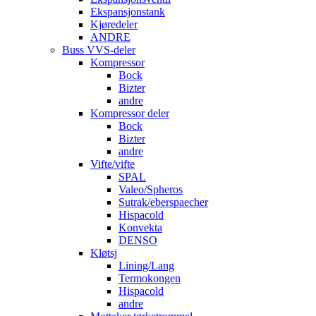
Ekspansjonstank
Kjøredeler
ANDRE
Buss VVS-deler
Kompressor
Bock
Bizter
andre
Kompressor deler
Bock
Bizter
andre
Vifte/vifte
SPAL
Valeo/Spheros
Sutrak/eberspaecher
Hispacold
Konvekta
DENSO
Kløtsj
Lining/Lang
Termokongen
Hispacold
andre