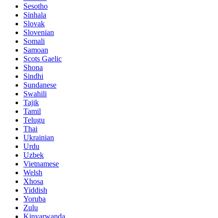
Sesotho
Sinhala
Slovak
Slovenian
Somali
Samoan
Scots Gaelic
Shona
Sindhi
Sundanese
Swahili
Tajik
Tamil
Telugu
Thai
Ukrainian
Urdu
Uzbek
Vietnamese
Welsh
Xhosa
Yiddish
Yoruba
Zulu
Kinyarwanda